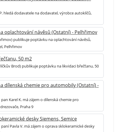
P. hledá dodavatele na dodavatel, výrobce autoklíčů,
a oplachtování návěsů (Ostatní) - Pelhřimov
hřimov) publikuje poptávku na oplachtování návěsů,
el, Pelhřimov
břečťanu, 50 m2
líčkův Brod) publikuje poptávku na likvidaci břečťanu, 50
a dílenská chemie pro automobily (Ostatní) -
k pan Karel K. má zájem o dílenská chemie pro
drezovače, Praha 9
okeramické desky Siemens, Semice
k paní Pavla V. má zájem o oprava sklokeramické desky