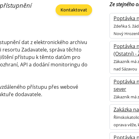
Ze stejného 
zpřístupnění
Kontaktovat
Poptávka na
Zdeňka S. žád
Nový Hrozen
stupnění dat z elektronického archivu
Poptávka n
ci resortu Zadavatele, správa těchto
(Ostatní) 
ajištění přístupu k těmto datům pro
Zákazník má z
ozhraní, API a dodání monitoringu do
nad Sázavou
Poptávka na
 vzdáleného přístupu přes webové
sever
uktuře dodavatele.
Zákazník má z
Zakázka na
Římskokatolic
oprava věže, 
Poptávka n