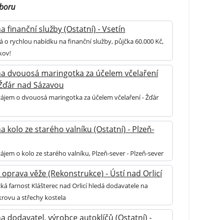
oboru
 finanční služby (Ostatní) - Vsetín
á o rychlou nabídku na finanční služby, půjčka 60.000 Kč,
kov!
a dvouosá maringotka za účelem včelaření
- Žďár nad Sázavou
ájem o dvouosá maringotka za účelem včelaření - Žďár
 kolo ze starého valníku (Ostatní) - Plzeň-
ájem o kolo ze starého valníku, Plzeň-sever - Plzeň-sever
 oprava věže (Rekonstrukce) - Ústí nad Orlicí
ká farnost Klášterec nad Orlicí hledá dodavatele na
krovu a střechy kostela
a dodavatel, výrobce autoklíčů (Ostatní) -