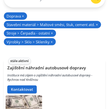
Doprava
×
Stavební materiál > Maltové směsi, štuk, cement atd.
×
Stroje > Čerpadla - ostatní
×
Výrobky > Sklo > Skleníky
×
stále aktivní
Zajištění náhradní autobusové dopravy
Instituce má zájem o zajištění náhradní autobusové dopravy -
Rychnov nad Kněžnou
Kontaktovat