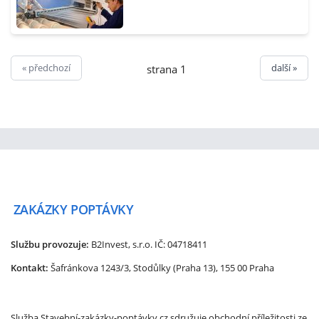
« předchozí
další »
strana 1
ZAKÁZKY
POPTÁVKY
Službu provozuje:
B2Invest, s.r.o.
IČ: 04718411
Kontakt:
Šafránkova 1243/3, Stodůlky (Praha 13), 155 00 Praha
Služba Stavební-zakázky-poptávky.cz sdružuje obchodní příležitosti ze