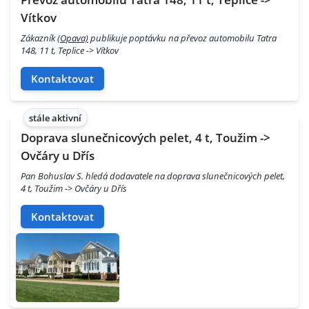
Vítkov
Zákazník
(Opava)
publikuje poptávku na převoz automobilu Tatra
148, 11 t, Teplice -> Vítkov
Kontaktovat
stále aktivní
Doprava slunečnicových pelet, 4 t, Toužim ->
Ovčáry u Dřís
Pan Bohuslav S. hledá dodavatele na doprava slunečnicových pelet,
4 t, Toužim -> Ovčáry u Dřís
Kontaktovat