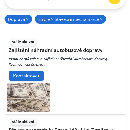
Doprava
×
Stroje > Stavební mechanizace
×
stále aktivní
Zajištění náhradní autobusové dopravy
Instituce má zájem o zajištění náhradní autobusové dopravy -
Rychnov nad Kněžnou
Kontaktovat
stále aktivní
Převoz automobilu Tatra 148, 11 t, Teplice ->