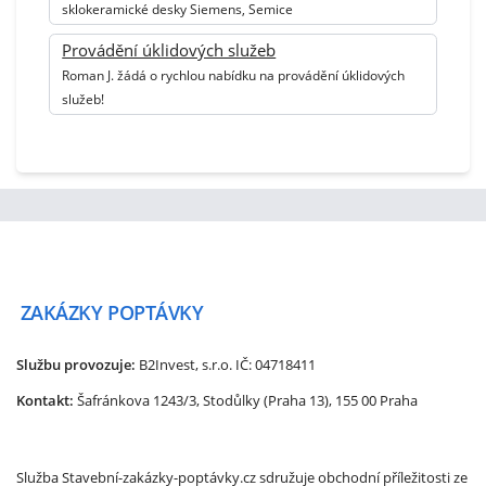
sklokeramické desky Siemens, Semice
Provádění úklidových služeb
Roman J. žádá o rychlou nabídku na provádění úklidových
služeb!
ZAKÁZKY
POPTÁVKY
Službu provozuje:
B2Invest, s.r.o.
IČ: 04718411
Kontakt:
Šafránkova 1243/3, Stodůlky (Praha 13), 155 00 Praha
Služba Stavební-zakázky-poptávky.cz sdružuje obchodní příležitosti ze