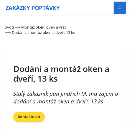
ZAKÁZKY
POPTÁVKY
Vyhledávat
Úvod
⟼
Montáž oken, dveří a vrat
⟼
Dodání a montáž oken a dveří, 13 ks
Všechny zakázky
Kategorie
Dodání a montáž oken a
dveří, 13 ks
Zaregistrovat se
Stálý zákazník pan Jindřich M. má zájem o
dodání a montáž oken a dveří, 13 ks
Kontaktovat