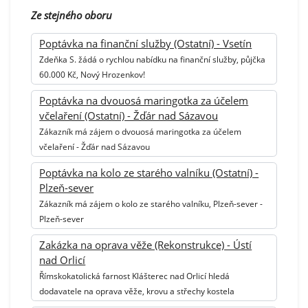
Ze stejného oboru
Poptávka na finanční služby (Ostatní) - Vsetín
Zdeňka S. žádá o rychlou nabídku na finanční služby, půjčka
60.000 Kč, Nový Hrozenkov!
Poptávka na dvouosá maringotka za účelem
včelaření (Ostatní) - Žďár nad Sázavou
Zákazník má zájem o dvouosá maringotka za účelem
včelaření - Žďár nad Sázavou
Poptávka na kolo ze starého valníku (Ostatní) -
Plzeň-sever
Zákazník má zájem o kolo ze starého valníku, Plzeň-sever -
Plzeň-sever
Zakázka na oprava věže (Rekonstrukce) - Ústí
nad Orlicí
Římskokatolická farnost Klášterec nad Orlicí hledá
dodavatele na oprava věže, krovu a střechy kostela