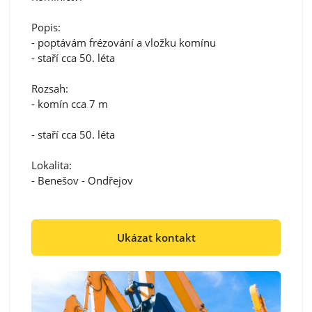
Popis:
- poptávám frézování a vložku komínu
- staří cca 50. léta
Rozsah:
- komín cca 7 m
- staří cca 50. léta
Lokalita:
- Benešov - Ondřejov
Ukázat kontakt