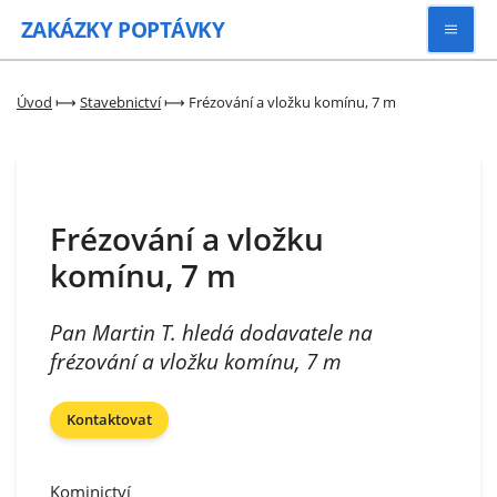
ZAKÁZKY
POPTÁVKY
Vyhledávat
Úvod
⟼
Stavebnictví
⟼
Frézování a vložku komínu, 7 m
Všechny zakázky
Frézování a vložku
Kategorie
komínu, 7 m
Zaregistrovat se
Pan Martin T. hledá dodavatele na
frézování a vložku komínu, 7 m
Kontaktovat
Kominictví