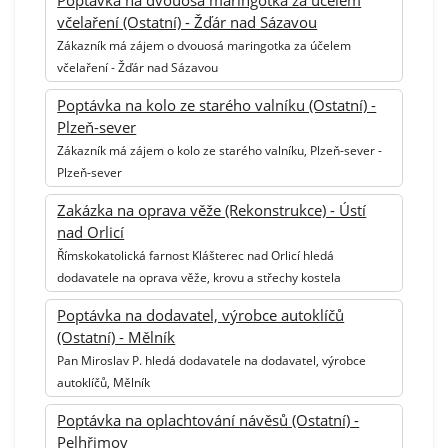
Poptávka na dvouosá maringotka za účelem
včelaření (Ostatní) - Žďár nad Sázavou
Zákazník má zájem o dvouosá maringotka za účelem
včelaření - Žďár nad Sázavou
Poptávka na kolo ze starého valníku (Ostatní) -
Plzeň-sever
Zákazník má zájem o kolo ze starého valníku, Plzeň-sever -
Plzeň-sever
Zakázka na oprava věže (Rekonstrukce) - Ústí
nad Orlicí
Římskokatolická farnost Klášterec nad Orlicí hledá
dodavatele na oprava věže, krovu a střechy kostela
Poptávka na dodavatel, výrobce autoklíčů
(Ostatní) - Mělník
Pan Miroslav P. hledá dodavatele na dodavatel, výrobce
autoklíčů, Mělník
Poptávka na oplachtování návěsů (Ostatní) -
Pelhřimov