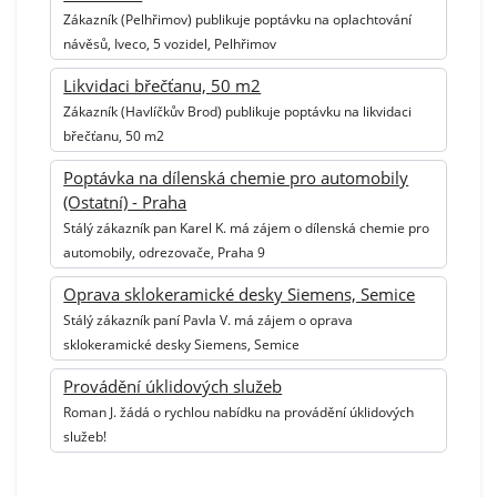
Zákazník (Pelhřimov) publikuje poptávku na oplachtování
návěsů, Iveco, 5 vozidel, Pelhřimov
Likvidaci břečťanu, 50 m2
Zákazník (Havlíčkův Brod) publikuje poptávku na likvidaci
břečťanu, 50 m2
Poptávka na dílenská chemie pro automobily
(Ostatní) - Praha
Stálý zákazník pan Karel K. má zájem o dílenská chemie pro
automobily, odrezovače, Praha 9
Oprava sklokeramické desky Siemens, Semice
Stálý zákazník paní Pavla V. má zájem o oprava
sklokeramické desky Siemens, Semice
Provádění úklidových služeb
Roman J. žádá o rychlou nabídku na provádění úklidových
služeb!