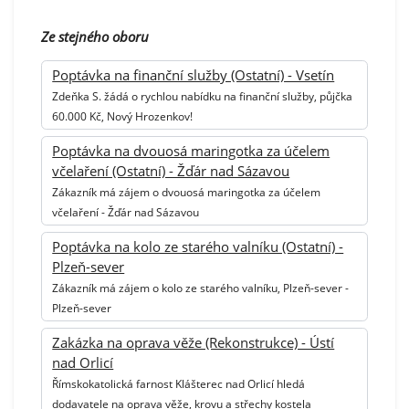
Ze stejného oboru
Poptávka na finanční služby (Ostatní) - Vsetín
Zdeňka S. žádá o rychlou nabídku na finanční služby, půjčka
60.000 Kč, Nový Hrozenkov!
Poptávka na dvouosá maringotka za účelem
včelaření (Ostatní) - Žďár nad Sázavou
Zákazník má zájem o dvouosá maringotka za účelem
včelaření - Žďár nad Sázavou
Poptávka na kolo ze starého valníku (Ostatní) -
Plzeň-sever
Zákazník má zájem o kolo ze starého valníku, Plzeň-sever -
Plzeň-sever
Zakázka na oprava věže (Rekonstrukce) - Ústí
nad Orlicí
Římskokatolická farnost Klášterec nad Orlicí hledá
dodavatele na oprava věže, krovu a střechy kostela