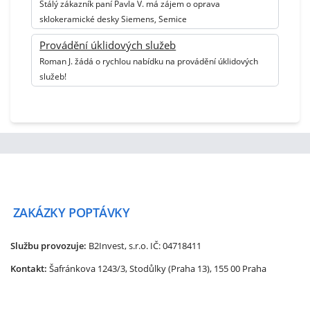
Stálý zákazník paní Pavla V. má zájem o oprava
sklokeramické desky Siemens, Semice
Provádění úklidových služeb
Roman J. žádá o rychlou nabídku na provádění úklidových
služeb!
ZAKÁZKY
POPTÁVKY
Službu provozuje:
B2Invest, s.r.o.
IČ: 04718411
Kontakt:
Šafránkova 1243/3, Stodůlky (Praha 13), 155 00 Praha