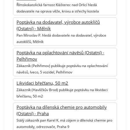
Římskokatolická farnost Klášterec nad Orlicí hledá
dodavatele na oprava věže, krovu a střechy kostela
Poptávka na dodavatel, výrobce autoklíčů
(Ostatní) - Mělník
Pan Miroslav P. hledá dodavatele na dodavatel, výrobce
autoklíčů, Mělník
Poptávka na oplachtování návěsů (Ostatní) -
Pelhřimov
Zákazník (Pelhřimov) publikuje poptávku na oplachtování
návěsů, Iveco, 5 vozidel, Pelhřimov
Likvidaci břečťanu, 50 m2
Zákazník (Havlíčkův Brod) publikuje poptávku na likvidaci
břečťanu, 50 m2
Poptávka na dílenská chemie pro automobily
(Ostatní) - Praha
Stálý zákazník pan Karel K. má zájem o dílenská chemie pro
automobily, odrezovače, Praha 9