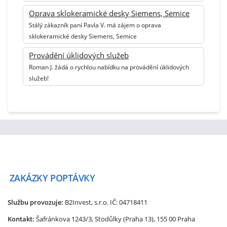
Oprava sklokeramické desky Siemens, Semice
Stálý zákazník paní Pavla V. má zájem o oprava
sklokeramické desky Siemens, Semice
Provádění úklidových služeb
Roman J. žádá o rychlou nabídku na provádění úklidových
služeb!
ZAKÁZKY
POPTÁVKY
Službu provozuje:
B2Invest, s.r.o.
IČ: 04718411
Kontakt:
Šafránkova 1243/3, Stodůlky (Praha 13), 155 00 Praha