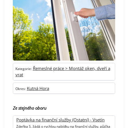
Řemeslné práce > Montáž oken, dveří a
Kategorie:
vrat
Kutná Hora
Okres:
Ze stejného oboru
Poptávka na finanční služby (Ostatní) - Vsetín
Zdeňka S. žádá o rychlou nabídku na finanční služby, půjčka