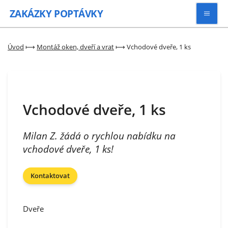
ZAKÁZKY
POPTÁVKY
Vyhledávat
Úvod
⟼
Montáž oken, dveří a vrat
⟼
Vchodové dveře, 1 ks
Všechny zakázky
Vchodové dveře, 1 ks
Kategorie
Milan Z. žádá o rychlou nabídku na
Zaregistrovat se
vchodové dveře, 1 ks!
Kontaktovat
Dveře