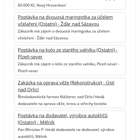
60.000 Kč, Nový Hrozenkov!
Poptávka na dvouosá maringotka za účelem
včelaření (Ostatní) - Žďár nad Sázavou
Zákazník má zájem o dvouosá maringotka za účelem
včelaření - Žďár nad Sázavou
Poptávka na kolo ze starého valníku (Ostatní) -
Plzeň-sever
Zákazník má zájem o kolo ze starého valníku, Plzeň-sever -
Plzeň-sever
Zakázka na oprava věže (Rekonstrukce) - Ústí
nad Orlicí
Římskokatolická farnost Klášterec nad Orlicí hledá
dodavatele na oprava věže, krovu a střechy kostela
Poptávka na dodavatel, výrobce autoklíčů
(Ostatní) - Mělník
Pan Miroslav P. hledá dodavatele na dodavatel, výrobce
autoklíčů, Mělník