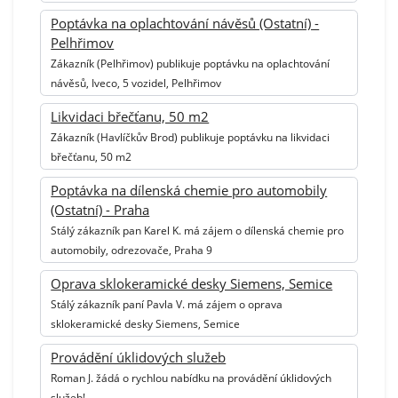
Poptávka na oplachtování návěsů (Ostatní) -
Pelhřimov
Zákazník (Pelhřimov) publikuje poptávku na oplachtování
návěsů, Iveco, 5 vozidel, Pelhřimov
Likvidaci břečťanu, 50 m2
Zákazník (Havlíčkův Brod) publikuje poptávku na likvidaci
břečťanu, 50 m2
Poptávka na dílenská chemie pro automobily
(Ostatní) - Praha
Stálý zákazník pan Karel K. má zájem o dílenská chemie pro
automobily, odrezovače, Praha 9
Oprava sklokeramické desky Siemens, Semice
Stálý zákazník paní Pavla V. má zájem o oprava
sklokeramické desky Siemens, Semice
Provádění úklidových služeb
Roman J. žádá o rychlou nabídku na provádění úklidových
služeb!