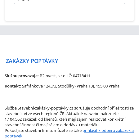
ZAKÁZKY
POPTÁVKY
Službu provozuje:
B2Invest, s.r.o.
IČ: 04718411
Kontakt:
Šafránkova 1243/3, Stodůlky (Praha 13), 155 00 Praha
Služba Stavební-zakázky-poptávky.cz sdružuje obchodní příležitosti ze
stavebnictví ze všech regionů ČR. Aktuálně na webu naleznete
1.104.562 zakázek od klientů, kteří mají zájem realizovat konkrétní
stavební činnost či mají zájem o dodávku materiálu.
Pokud jste stavební firma, můžete se také
přihlásit k odběru zakázek a
poptávek
.