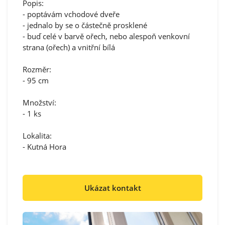
Popis:
- poptávám vchodové dveře
- jednalo by se o částečně prosklené
- buď celé v barvě ořech, nebo alespoň venkovní
strana (ořech) a vnitřní bílá
Rozměr:
- 95 cm
Množství:
- 1 ks
Lokalita:
- Kutná Hora
Ukázat kontakt