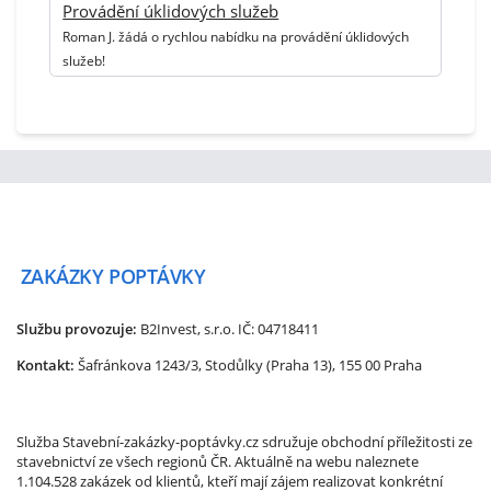
Provádění úklidových služeb
Roman J. žádá o rychlou nabídku na provádění úklidových
služeb!
ZAKÁZKY
POPTÁVKY
Službu provozuje:
B2Invest, s.r.o.
IČ: 04718411
Kontakt:
Šafránkova 1243/3, Stodůlky (Praha 13), 155 00 Praha
Služba Stavební-zakázky-poptávky.cz sdružuje obchodní příležitosti ze
stavebnictví ze všech regionů ČR. Aktuálně na webu naleznete
1.104.528 zakázek od klientů, kteří mají zájem realizovat konkrétní