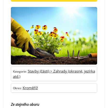
Stavby (části) > Zahrady (okrasné, jezírka
Kategorie:
atd.)
Kroměříž
Okres:
Ze stejného oboru