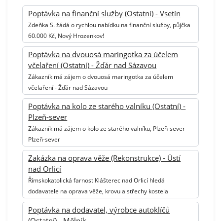
Poptávka na finanční služby (Ostatní) - Vsetín
Zdeňka S. žádá o rychlou nabídku na finanční služby, půjčka
60.000 Kč, Nový Hrozenkov!
Poptávka na dvouosá maringotka za účelem
včelaření (Ostatní) - Žďár nad Sázavou
Zákazník má zájem o dvouosá maringotka za účelem
včelaření - Žďár nad Sázavou
Poptávka na kolo ze starého valníku (Ostatní) -
Plzeň-sever
Zákazník má zájem o kolo ze starého valníku, Plzeň-sever -
Plzeň-sever
Zakázka na oprava věže (Rekonstrukce) - Ústí
nad Orlicí
Římskokatolická farnost Klášterec nad Orlicí hledá
dodavatele na oprava věže, krovu a střechy kostela
Poptávka na dodavatel, výrobce autoklíčů
(Ostatní) - Mělník