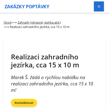
ZAKÁZKY
POPTÁVKY
Vyhledávat
Úvod
⟼
Zahrady (okrasné, jezírka atd.)
⟼
Realizaci zahradního jezírka, cca 15 x 10 m
Všechny zakázky
Kategorie
Realizaci zahradního
jezírka, cca 15 x 10 m
Zaregistrovat se
Marek Š. žádá o rychlou nabídku na
realizaci zahradního jezírka, cca 15 x 10
m!
Kontaktovat