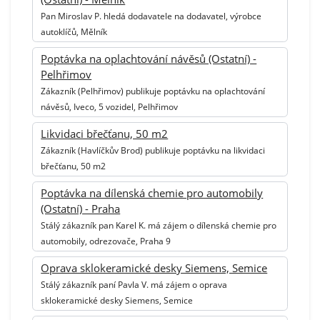
Pan Miroslav P. hledá dodavatele na dodavatel, výrobce
autoklíčů, Mělník
Poptávka na oplachtování návěsů (Ostatní) -
Pelhřimov
Zákazník (Pelhřimov) publikuje poptávku na oplachtování
návěsů, Iveco, 5 vozidel, Pelhřimov
Likvidaci břečťanu, 50 m2
Zákazník (Havlíčkův Brod) publikuje poptávku na likvidaci
břečťanu, 50 m2
Poptávka na dílenská chemie pro automobily
(Ostatní) - Praha
Stálý zákazník pan Karel K. má zájem o dílenská chemie pro
automobily, odrezovače, Praha 9
Oprava sklokeramické desky Siemens, Semice
Stálý zákazník paní Pavla V. má zájem o oprava
sklokeramické desky Siemens, Semice