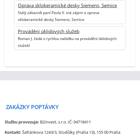
Oprava sklokeramické desky Siemens, Semice
Stálý zákazník paní Pavla V. má zájem o oprava
sklokeramické desky Siemens, Semice
Provádění úklidových služeb
Roman J. žádá o rychlou nabídku na provádění úklidových
služeb!
ZAKÁZKY
POPTÁVKY
Službu provozuje:
B2Invest, s.r.o.
IČ: 04718411
Kontakt:
Šafránkova 1243/3, Stodůlky (Praha 13), 155 00 Praha