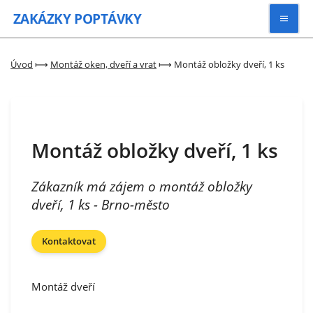
ZAKÁZKY
POPTÁVKY
Vyhledávat
Úvod
⟼
Montáž oken, dveří a vrat
⟼
Montáž obložky dveří, 1 ks
Všechny zakázky
Montáž obložky dveří, 1 ks
Kategorie
Zákazník má zájem o montáž obložky
Zaregistrovat se
dveří, 1 ks - Brno-město
Kontaktovat
Montáž dveří