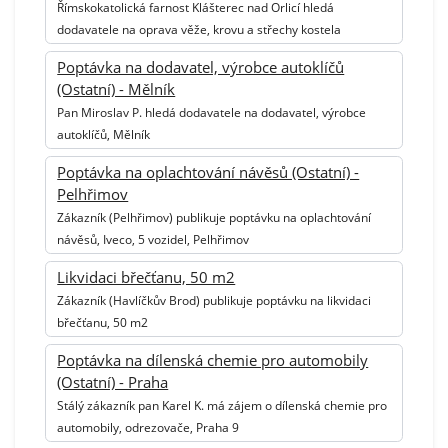
Římskokatolická farnost Klášterec nad Orlicí hledá
dodavatele na oprava věže, krovu a střechy kostela
Poptávka na dodavatel, výrobce autoklíčů
(Ostatní) - Mělník
Pan Miroslav P. hledá dodavatele na dodavatel, výrobce
autoklíčů, Mělník
Poptávka na oplachtování návěsů (Ostatní) -
Pelhřimov
Zákazník (Pelhřimov) publikuje poptávku na oplachtování
návěsů, Iveco, 5 vozidel, Pelhřimov
Likvidaci břečťanu, 50 m2
Zákazník (Havlíčkův Brod) publikuje poptávku na likvidaci
břečťanu, 50 m2
Poptávka na dílenská chemie pro automobily
(Ostatní) - Praha
Stálý zákazník pan Karel K. má zájem o dílenská chemie pro
automobily, odrezovače, Praha 9