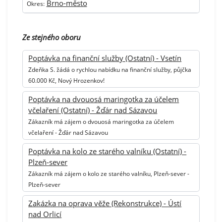
Brno-město
Okres:
Ze stejného oboru
Poptávka na finanční služby (Ostatní) - Vsetín
Zdeňka S. žádá o rychlou nabídku na finanční služby, půjčka
60.000 Kč, Nový Hrozenkov!
Poptávka na dvouosá maringotka za účelem
včelaření (Ostatní) - Žďár nad Sázavou
Zákazník má zájem o dvouosá maringotka za účelem
včelaření - Žďár nad Sázavou
Poptávka na kolo ze starého valníku (Ostatní) -
Plzeň-sever
Zákazník má zájem o kolo ze starého valníku, Plzeň-sever -
Plzeň-sever
Zakázka na oprava věže (Rekonstrukce) - Ústí
nad Orlicí