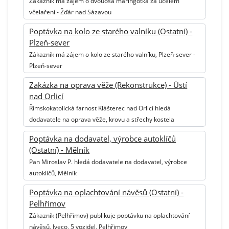
Zákazník má zájem o dvouosá maringotka za účelem
včelaření - Žďár nad Sázavou
Poptávka na kolo ze starého valníku (Ostatní) -
Plzeň-sever
Zákazník má zájem o kolo ze starého valníku, Plzeň-sever -
Plzeň-sever
Zakázka na oprava věže (Rekonstrukce) - Ústí
nad Orlicí
Římskokatolická farnost Klášterec nad Orlicí hledá
dodavatele na oprava věže, krovu a střechy kostela
Poptávka na dodavatel, výrobce autoklíčů
(Ostatní) - Mělník
Pan Miroslav P. hledá dodavatele na dodavatel, výrobce
autoklíčů, Mělník
Poptávka na oplachtování návěsů (Ostatní) -
Pelhřimov
Zákazník (Pelhřimov) publikuje poptávku na oplachtování
návěsů, Iveco, 5 vozidel, Pelhřimov