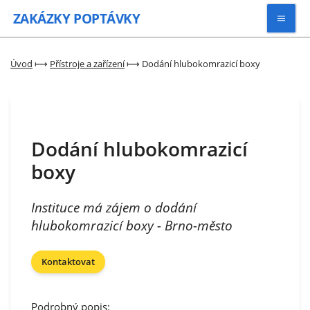
ZAKÁZKY
POPTÁVKY
Vyhledávat
Úvod
⟼
Přístroje a zařízení
⟼
Dodání hlubokomrazicí boxy
Všechny zakázky
Dodání hlubokomrazicí
Kategorie
boxy
Zaregistrovat se
Instituce má zájem o dodání
hlubokomrazicí boxy - Brno-město
Kontaktovat
Podrobný popis: