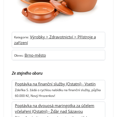
Výrobky > Zdravotnictví > Přístroje a
Kategorie:
zařízení
Brno-město
Okres:
Ze stejného oboru
Poptávka na finanční služby (Ostatní) - Vsetín
Zdeňka S. žádá o rychlou nabídku na finanční služby, půjčka
60.000 Kč, Nový Hrozenkov!
Poptávka na dvouosá maringotka za účelem
včelaření (Ostatní) - Žďár nad Sázavou