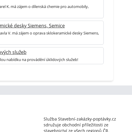
arel K. má zájem o dílenská chemie pro automobily,
mické desky Siemens, Semice
Pavla V. má zájem o oprava sklokeramické desky Siemens,
ových služeb
lou nabídku na provádění úklidových služeb!
Služba Stavební-zakázky-poptávky.cz
sdružuje obchodní příležitosti ze
stavebnictví ze všech regionů ČR.