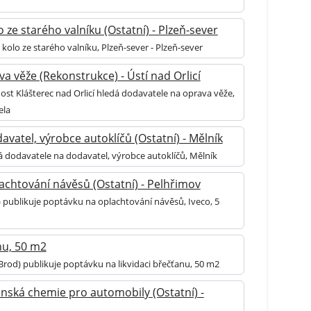
 ze starého valníku (Ostatní) - Plzeň-sever
kolo ze starého valníku, Plzeň-sever - Plzeň-sever
a věže (Rekonstrukce) - Ústí nad Orlicí
ost Klášterec nad Orlicí hledá dodavatele na oprava věže,
ela
vatel, výrobce autoklíčů (Ostatní) - Mělník
á dodavatele na dodavatel, výrobce autoklíčů, Mělník
achtování návěsů (Ostatní) - Pelhřimov
 publikuje poptávku na oplachtování návěsů, Iveco, 5
nu, 50 m2
Brod) publikuje poptávku na likvidaci břečťanu, 50 m2
enská chemie pro automobily (Ostatní) -