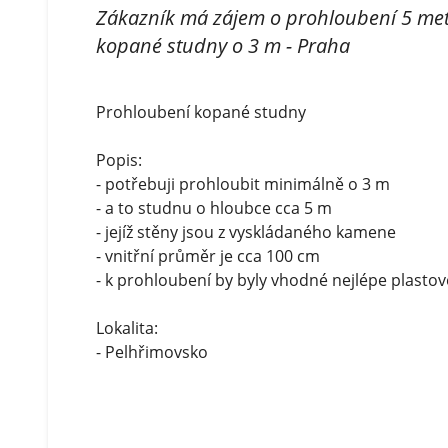
Zákazník má zájem o prohloubení 5 me
kopané studny o 3 m - Praha
Prohloubení kopané studny
Popis:
- potřebuji prohloubit minimálně o 3 m
- a to studnu o hloubce cca 5 m
- jejíž stěny jsou z vyskládaného kamene
- vnitřní průměr je cca 100 cm
- k prohloubení by byly vhodné nejlépe plastov
Lokalita:
- Pelhřimovsko