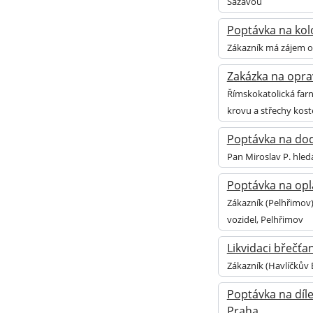
Sázavou
Poptávka na kolo
Zákazník má zájem o 
Zakázka na oprav
Římskokatolická farn
krovu a střechy kost
Poptávka na doda
Pan Miroslav P. hled
Poptávka na opl
Zákazník (Pelhřimov)
vozidel, Pelhřimov
Likvidaci břečťa
Zákazník (Havlíčkův 
Poptávka na díl
Praha