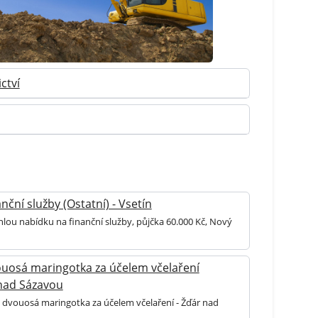
ctví
nční služby (Ostatní) - Vsetín
hlou nabídku na finanční služby, půjčka 60.000 Kč, Nový
uosá maringotka za účelem včelaření
 nad Sázavou
 dvouosá maringotka za účelem včelaření - Žďár nad