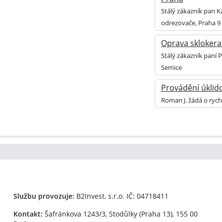
Stálý zákazník pan K
odrezovače, Praha 9
Oprava sklokera
Stálý zákazník paní 
Semice
Provádění úklid
Roman J. žádá o rych
Službu provozuje:
B2Invest, s.r.o.
IČ: 04718411
Kontakt:
Šafránkova 1243/3, Stodůlky (Praha 13), 155 00