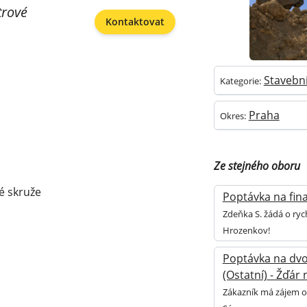
trové
Kontaktovat
Stavebni
Kategorie:
Praha
Okres:
Ze stejného oboru
é skruže
Poptávka na fina
Zdeňka S. žádá o ryc
Hrozenkov!
Poptávka na dvo
(Ostatní) - Žďár
Zákazník má zájem o