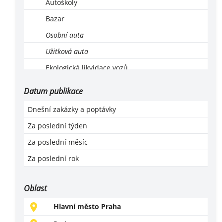
Autoškoly
Bazar
Osobní auta
Užitková auta
Ekologická likvidace vozů
Leasing, operativní leasing
Datum publikace
Lodě a motorové čluny
Dnešní zakázky a poptávky
Montáž, servis a revize LPG
Za poslední týden
Motocykly, čtyřkolky
Za poslední měsíc
Náhradní díly
Za poslední rok
Příslušenství a vybavení
Prodej
Oblast
Servis
Hlavní město Praha
Mytí aut