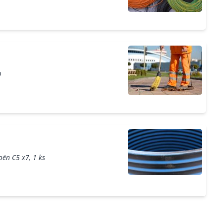
0
oën C5 x7, 1 ks