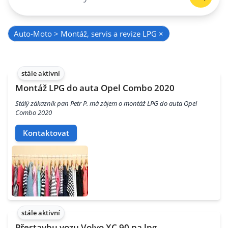
Auto-Moto > Montáž, servis a revize LPG
×
stále aktivní
Montáž LPG do auta Opel Combo 2020
Stálý zákazník pan Petr P. má zájem o montáž LPG do auta Opel
Combo 2020
Kontaktovat
stále aktivní
Přestavbu vozu Volvo XC 90 na lpg