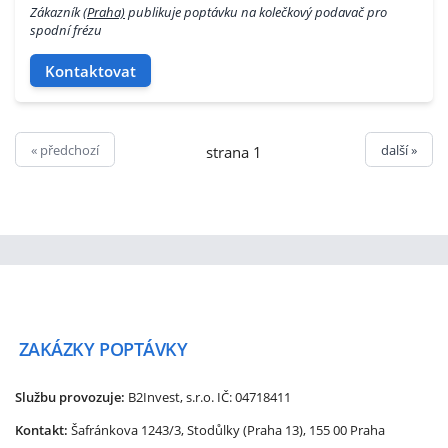
Zákazník
(Praha)
publikuje poptávku na kolečkový podavač pro
spodní frézu
Kontaktovat
« předchozí
další »
strana 1
ZAKÁZKY
POPTÁVKY
Službu provozuje:
B2Invest, s.r.o.
IČ: 04718411
Kontakt:
Šafránkova 1243/3, Stodůlky (Praha 13), 155 00 Praha