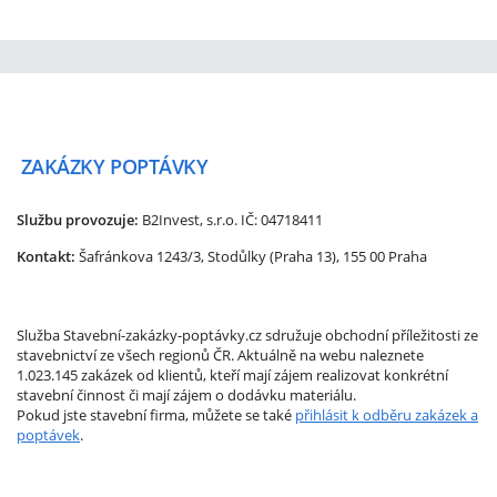
ZAKÁZKY
POPTÁVKY
Službu provozuje:
B2Invest, s.r.o.
IČ: 04718411
Kontakt:
Šafránkova 1243/3, Stodůlky (Praha 13), 155 00 Praha
Služba Stavební-zakázky-poptávky.cz sdružuje obchodní příležitosti ze
stavebnictví ze všech regionů ČR. Aktuálně na webu naleznete
1.023.145 zakázek od klientů, kteří mají zájem realizovat konkrétní
stavební činnost či mají zájem o dodávku materiálu.
Pokud jste stavební firma, můžete se také
přihlásit k odběru zakázek a
poptávek
.