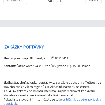
« předchozí
další »
strana 1
ZAKÁZKY
POPTÁVKY
Službu provozuje:
B2Invest, s.r.o.
IČ: 04718411
Kontakt:
Šafránkova 1243/3, Stodůlky (Praha 13), 155 00 Praha
Služba Stavební-zakázky-poptávky.cz sdružuje obchodní příležitosti ze
stavebnictví ze všech regionů ČR. Aktuálně na webu naleznete
1.104.562 zakázek od klientů, kteří mají zájem realizovat konkrétní
stavební činnost či mají zájem o dodávku materiálu.
Pokud jste stavební firma, můžete se také
přihlásit k odběru zakázek a
poptávek
.