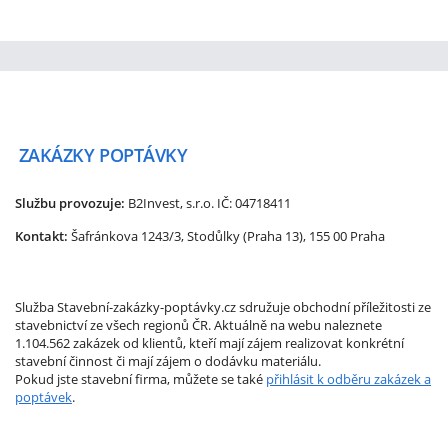
ZAKÁZKY
POPTÁVKY
Službu provozuje:
B2Invest, s.r.o.
IČ: 04718411
Kontakt:
Šafránkova 1243/3, Stodůlky (Praha 13), 155 00 Praha
Služba Stavební-zakázky-poptávky.cz sdružuje obchodní příležitosti ze
stavebnictví ze všech regionů ČR. Aktuálně na webu naleznete
1.104.562 zakázek od klientů, kteří mají zájem realizovat konkrétní
stavební činnost či mají zájem o dodávku materiálu.
Pokud jste stavební firma, můžete se také
přihlásit k odběru zakázek a
poptávek
.