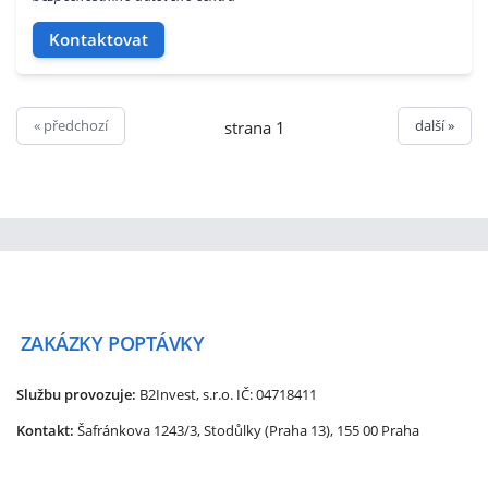
Kontaktovat
« předchozí
další »
strana 1
ZAKÁZKY
POPTÁVKY
Službu provozuje:
B2Invest, s.r.o.
IČ: 04718411
Kontakt:
Šafránkova 1243/3, Stodůlky (Praha 13), 155 00 Praha