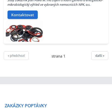
Stálý zákazník pan Pavel M. má zájem o vodní generel a energeticko-
mikrobiologický výhled ve vybraných nemocnicích NPK, a.s.
Kontaktovat
« předchozí
další »
strana 1
ZAKÁZKY
POPTÁVKY