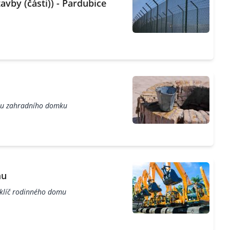
vby (části)) - Pardubice
vbu zahradního domku
mu
 klíč rodinného domu