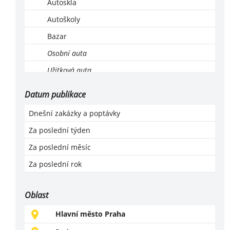
Autoskla
Autoškoly
Bazar
Osobní auta
Užitková auta
Ekologická likvidace vozů
Datum publikace
Leasing, operativní leasing
Dnešní zakázky a poptávky
Lodě a motorové čluny
Za poslední týden
Montáž, servis a revize LPG
Za poslední měsíc
Motocykly, čtyřkolky
Za poslední rok
Náhradní díly
Příslušenství a vybavení
Oblast
Prodej
Hlavní město Praha
Servis