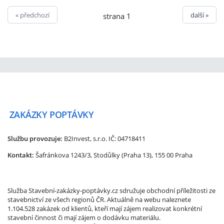
« předchozí
další »
strana 1
ZAKÁZKY
POPTÁVKY
Službu provozuje:
B2Invest, s.r.o.
IČ: 04718411
Kontakt:
Šafránkova 1243/3, Stodůlky (Praha 13), 155 00 Praha
Služba Stavební-zakázky-poptávky.cz sdružuje obchodní příležitosti ze
stavebnictví ze všech regionů ČR. Aktuálně na webu naleznete
1.104.528 zakázek od klientů, kteří mají zájem realizovat konkrétní
stavební činnost či mají zájem o dodávku materiálu.