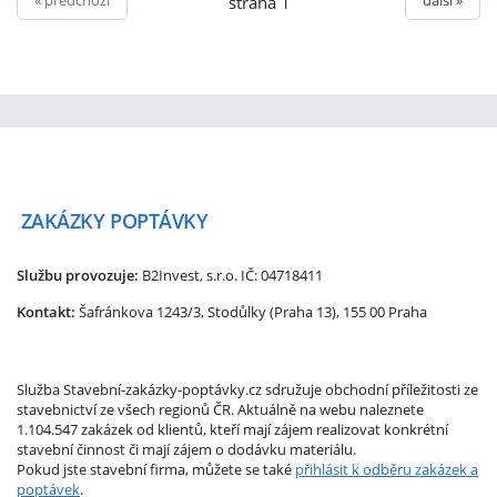
« předchozí
další »
strana 1
ZAKÁZKY
POPTÁVKY
Službu provozuje:
B2Invest, s.r.o.
IČ: 04718411
Kontakt:
Šafránkova 1243/3, Stodůlky (Praha 13), 155 00 Praha
Služba Stavební-zakázky-poptávky.cz sdružuje obchodní příležitosti ze
stavebnictví ze všech regionů ČR. Aktuálně na webu naleznete
1.104.547 zakázek od klientů, kteří mají zájem realizovat konkrétní
stavební činnost či mají zájem o dodávku materiálu.
Pokud jste stavební firma, můžete se také
přihlásit k odběru zakázek a
poptávek
.