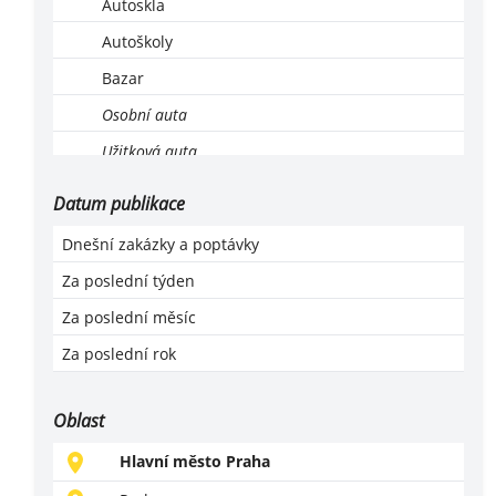
Autoskla
Autoškoly
Bazar
Osobní auta
Užitková auta
Ekologická likvidace vozů
Datum publikace
Leasing, operativní leasing
Dnešní zakázky a poptávky
Lodě a motorové čluny
Za poslední týden
Montáž, servis a revize LPG
Za poslední měsíc
Motocykly, čtyřkolky
Za poslední rok
Náhradní díly
Příslušenství a vybavení
Oblast
Prodej
Hlavní město Praha
Servis