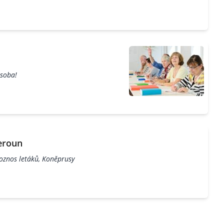
osoba!
eroun
oznos letáků, Koněprusy