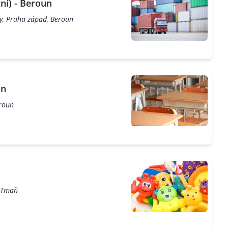
ní) - Beroun
by, Praha západ, Beroun
un
eroun
, Tmaň