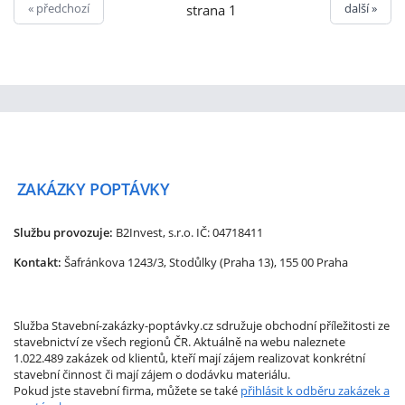
« předchozí
další »
strana 1
ZAKÁZKY
POPTÁVKY
Službu provozuje:
B2Invest, s.r.o.
IČ: 04718411
Kontakt:
Šafránkova 1243/3, Stodůlky (Praha 13), 155 00 Praha
Služba Stavební-zakázky-poptávky.cz sdružuje obchodní příležitosti ze
stavebnictví ze všech regionů ČR. Aktuálně na webu naleznete
1.022.489 zakázek od klientů, kteří mají zájem realizovat konkrétní
stavební činnost či mají zájem o dodávku materiálu.
Pokud jste stavební firma, můžete se také
přihlásit k odběru zakázek a