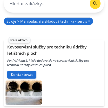
Stroje > Manipulační a skladová technika - servis
×
stále aktivní
Kovoservisní služby pro techniku údržby
letištních ploch
Paní Adriana Š. hledá dodavatele na kovoservisní služby pro
techniku údržby letištních ploch
Kontaktovat