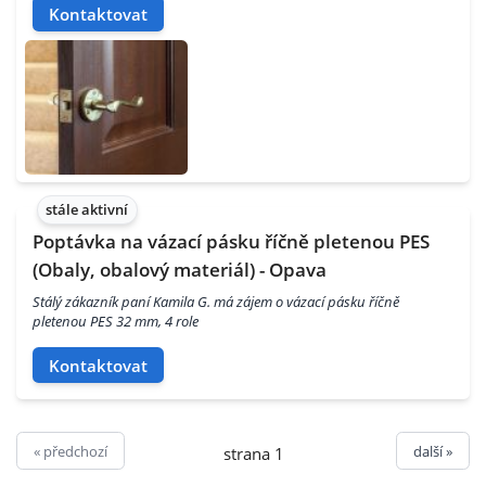
Kontaktovat
stále aktivní
Poptávka na vázací pásku říčně pletenou PES
(Obaly, obalový materiál) - Opava
Stálý zákazník paní Kamila G. má zájem o vázací pásku říčně
pletenou PES 32 mm, 4 role
Kontaktovat
« předchozí
další »
strana 1