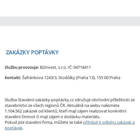
ZAKÁZKY
POPTÁVKY
Službu provozuje:
B2Invest, s.r.o.
IČ: 04718411
Kontakt:
Šafránkova 1243/3, Stodůlky (Praha 13), 155 00 Praha
Služba Stavební-zakázky-poptávky.cz sdružuje obchodní příležitosti ze
stavebnictví ze všech regionů ČR. Aktuálně na webu naleznete
1.104.562 zakázek od klientů, kteří mají zájem realizovat konkrétní
stavební činnost či mají zájem o dodávku materiálu.
Pokud jste stavební firma, můžete se také
přihlásit k odběru zakázek a
poptávek
.