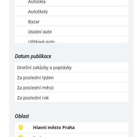
Autoskla
Autoškoly
Bazar
Osobní auta
Užitková auta
Ekologická likvidace vozů
Datum publikace
Leasing, operativní leasing
Dnešní zakázky a poptávky
Lodě a motorové čluny
Za poslední týden
Montáž, servis a revize LPG
Za poslední měsíc
Motocykly, čtyřkolky
Za poslední rok
Náhradní díly
Příslušenství a vybavení
Oblast
Prodej
Hlavní město Praha
Servis