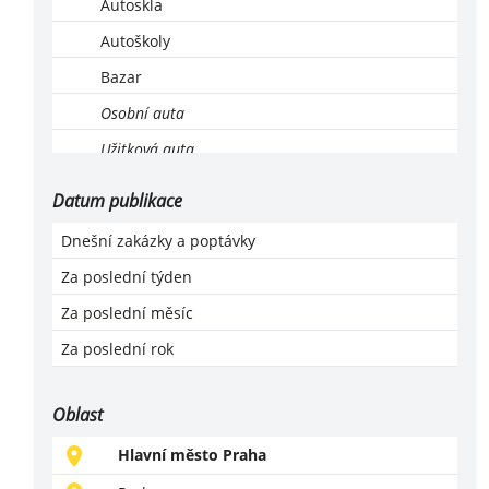
Autoskla
Autoškoly
Bazar
Osobní auta
Užitková auta
Ekologická likvidace vozů
Datum publikace
Leasing, operativní leasing
Dnešní zakázky a poptávky
Lodě a motorové čluny
Za poslední týden
Montáž, servis a revize LPG
Za poslední měsíc
Motocykly, čtyřkolky
Za poslední rok
Náhradní díly
Příslušenství a vybavení
Oblast
Prodej
Hlavní město Praha
Servis