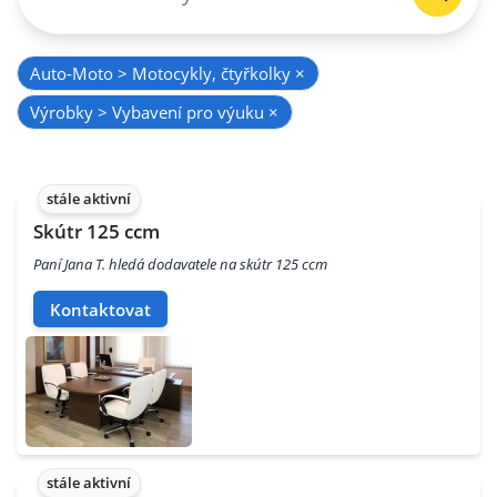
Auto-Moto > Motocykly, čtyřkolky
×
Výrobky > Vybavení pro výuku
×
stále aktivní
Skútr 125 ccm
Paní Jana T. hledá dodavatele na skútr 125 ccm
Kontaktovat
stále aktivní