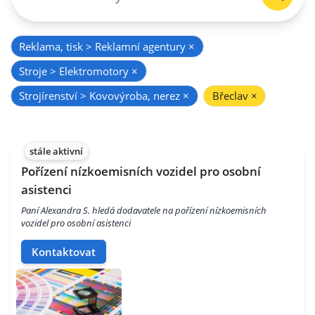
Reklama, tisk > Reklamní agentury
×
Stroje > Elektromotory
×
Strojírenství > Kovovýroba, nerez
×
Břeclav
×
stále aktivní
Pořízení nízkoemisních vozidel pro osobní
asistenci
Paní Alexandra S. hledá dodavatele na pořízení nízkoemisních
vozidel pro osobní asistenci
Kontaktovat