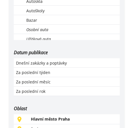
Autoskla
Autoškoly
Bazar
Osobní auta
Užitková auta
Ekologická likvidace vozů
Datum publikace
Leasing, operativní leasing
Dnešní zakázky a poptávky
Lodě a motorové čluny
Za poslední týden
Montáž, servis a revize LPG
Za poslední měsíc
Motocykly, čtyřkolky
Za poslední rok
Náhradní díly
Příslušenství a vybavení
Oblast
Prodej
Hlavní město Praha
Servis