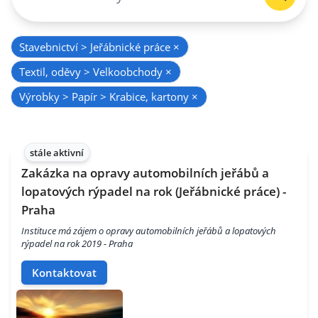
Stavebnictví > Jeřábnické práce
×
Textil, oděvy > Velkoobchody
×
Výrobky > Papír > Krabice, kartony
×
stále aktivní
Zakázka na opravy automobilních jeřábů a
lopatových rýpadel na rok (Jeřábnické práce) -
Praha
Instituce má zájem o opravy automobilních jeřábů a lopatových
rýpadel na rok 2019 - Praha
Kontaktovat