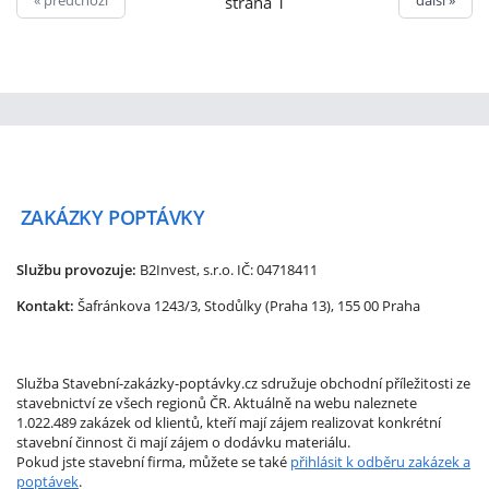
strana 1
ZAKÁZKY
POPTÁVKY
Službu provozuje:
B2Invest, s.r.o.
IČ: 04718411
Kontakt:
Šafránkova 1243/3, Stodůlky (Praha 13), 155 00 Praha
Služba Stavební-zakázky-poptávky.cz sdružuje obchodní příležitosti ze
stavebnictví ze všech regionů ČR. Aktuálně na webu naleznete
1.022.489 zakázek od klientů, kteří mají zájem realizovat konkrétní
stavební činnost či mají zájem o dodávku materiálu.
Pokud jste stavební firma, můžete se také
přihlásit k odběru zakázek a
poptávek
.