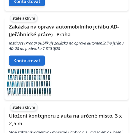
Kontaktovat
stále aktivní
Zakázka na oprava automobilního jeřábu AD-
(Jeřábnické práce) - Praha
Instituce
(Praha)
publikuje zakázku na oprava automobilního jeřábu
AD-28 na podvozku T-815 5J28
Kontaktovat
stále aktivní
Uložení kontejneru z auta na určené místo, 3 x
2,5 m
Stálý zákazník Pirnerova (Pomocné Tlapky o.p.s.) má zájem o uložení