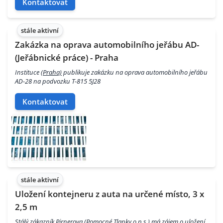
Kontaktovat
stále aktivní
Zakázka na oprava automobilního jeřábu AD-
(Jeřábnické práce) - Praha
Instituce
(Praha)
publikuje zakázku na oprava automobilního jeřábu
AD-28 na podvozku T-815 5J28
Kontaktovat
stále aktivní
Uložení kontejneru z auta na určené místo, 3 x
2,5 m
Stálý zákazník Pirnerova (Pomocné Tlapky o.p.s.) má zájem o uložení