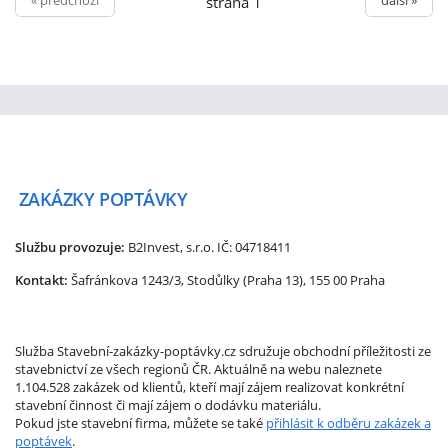
strana 1
ZAKÁZKY
POPTÁVKY
Službu provozuje:
B2Invest, s.r.o.
IČ: 04718411
Kontakt:
Šafránkova 1243/3, Stodůlky (Praha 13), 155 00 Praha
Služba Stavební-zakázky-poptávky.cz sdružuje obchodní příležitosti ze
stavebnictví ze všech regionů ČR. Aktuálně na webu naleznete
1.104.528 zakázek od klientů, kteří mají zájem realizovat konkrétní
stavební činnost či mají zájem o dodávku materiálu.
Pokud jste stavební firma, můžete se také
přihlásit k odběru zakázek a
poptávek
.