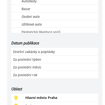
Autoškoly
Bazar
Osobní auta
Užitková auta
Ekologická likvidace vozů
Leasing, operativní leasing
Datum publikace
Lodě a motorové čluny
Dnešní zakázky a poptávky
Montáž, servis a revize LPG
Za poslední týden
Motocykly, čtyřkolky
Za poslední měsíc
Náhradní díly
Za poslední rok
Příslušenství a vybavení
Prodej
Oblast
Servis
Hlavní město Praha
Mytí aut