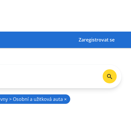
Zaregistrovat se
vny > Osobní a užitková auta
×