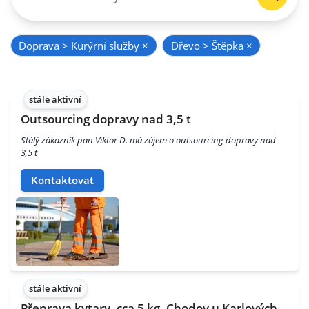
Doprava > Kurýrní služby
×
Dřevo > Štěpka
×
stále aktivní
Outsourcing dopravy nad 3,5 t
Stálý zákazník pan Viktor D. má zájem o outsourcing dopravy nad
3,5 t
Kontaktovat
stále aktivní
Přeprava kytary, cca 5 kg, Chodov u Karlových