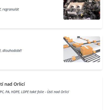
, regranulát
ě, dlouhodobě!
í nad Orlicí
C, PA, HDPE, LDPE také folie - Ústí nad Orlicí