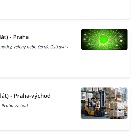
át) - Praha
odrý, zelený nebo černý, Ostrava -
át) - Praha-východ
- Praha-východ