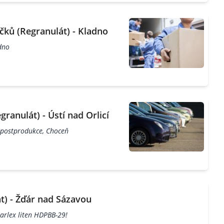
ků (Regranulát) - Kladno
dno
ranulát) - Ústí nad Orlicí
 postprodukce, Choceň
t) - Žďár nad Sázavou
Marlex liten HDPBB-29!