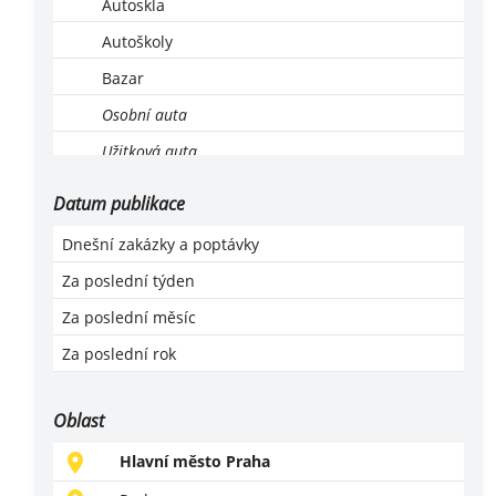
Autoskla
Autoškoly
Bazar
Osobní auta
Užitková auta
Ekologická likvidace vozů
Datum publikace
Leasing, operativní leasing
Dnešní zakázky a poptávky
Lodě a motorové čluny
Za poslední týden
Montáž, servis a revize LPG
Za poslední měsíc
Motocykly, čtyřkolky
Za poslední rok
Náhradní díly
Příslušenství a vybavení
Oblast
Prodej
Hlavní město Praha
Servis