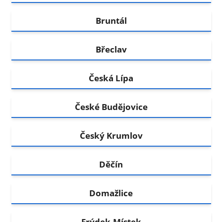
Bruntál
Břeclav
Česká Lípa
České Budějovice
Český Krumlov
Děčín
Domažlice
Frýdek-Místek