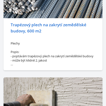
- Strmilov 37853
Trapézový plech na zakrytí zemědělské
budovy, 600 m2
Plechy
Popis:
- poptávám trapézový plech na zakrytí zemědělské budovy
- může být klidně 2. jakost
Rozměr/množství:
- cca 600 m2
- síla plechu 0,4 mm
Lokalita:
- 582 53 Štoky