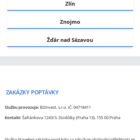
Zlín
Znojmo
Žďár nad Sázavou
ZAKÁZKY
POPTÁVKY
Službu provozuje:
B2Invest, s.r.o.
IČ: 04718411
Kontakt:
Šafránkova 1243/3, Stodůlky (Praha 13), 155 00 Praha
Služba Stavební-zakázky-poptávky.cz sdružuje obchodní příležitosti ze