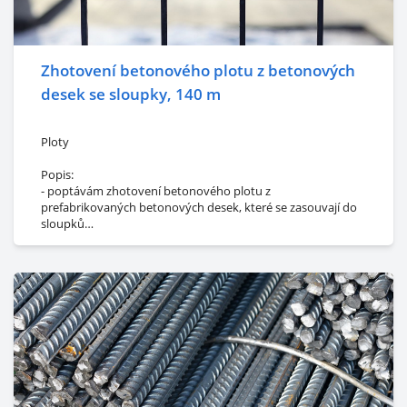
Zhotovení betonového plotu z betonových
desek se sloupky, 140 m
Ploty
Popis:
- poptávám zhotovení betonového plotu z
prefabrikovaných betonových desek, které se zasouvají do
sloupků
- plot sestavený z betonových desek zasouvaných do
sloupků
- kompletní realizace včetně dodání a montáže sloupků i
desek
Množství/rozměr:
- výška plotu: 2 metry
- délka plotu: cca 140 metrů
Lokalita:
- Jihočeský kraj