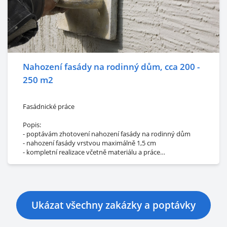
Doplňující informace:
- prosím o co nejlevnější plech
Nahození fasády na rodinný dům, cca 200 -
250 m2
Fasádnické práce
Popis:
- poptávám zhotovení nahození fasády na rodinný dům
- nahození fasády vrstvou maximálně 1,5 cm
- kompletní realizace včetně materiálu a práce
Množství/rozměr:
- o rozloze přibližně 200 - 250 m2
Lokalita:
Ukázat všechny zakázky a poptávky
- Jihočeský kraj
- Strmilov 37853