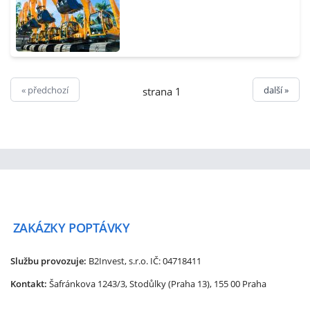
« předchozí
další »
strana 1
ZAKÁZKY
POPTÁVKY
Službu provozuje:
B2Invest, s.r.o.
IČ: 04718411
Kontakt:
Šafránkova 1243/3, Stodůlky (Praha 13), 155 00 Praha