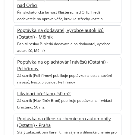
nad Orlicí
Římskokatolická farnost Klášterec nad Orlicí hledá
dodavatele na oprava věže, krovu a střechy kostela
Poptávka na dodavatel, výrobce autoklíčů
(Ostatní) - Mělník
Pan Miroslav P. hledá dodavatele na dodavatel, výrobce
autoklíčů, Mělník
Poptávka na oplachtování návěsů (Ostatní) -
Pelhřimov
Zákazník (Pelhřimov) publikuje poptávku na oplachtování
návěsů, Iveco, 5 vozidel, Pelhřimov
Likvidaci břečťanu, 50 m2
Zákazník (Havlíčkův Brod) publikuje poptávku na likvidaci
břečťanu, 50 m2
Poptávka na dílenská chemie pro automobily
(Ostatní) - Praha
Stálý zákazník pan Karel K. má zájem o dílenská chemie pro