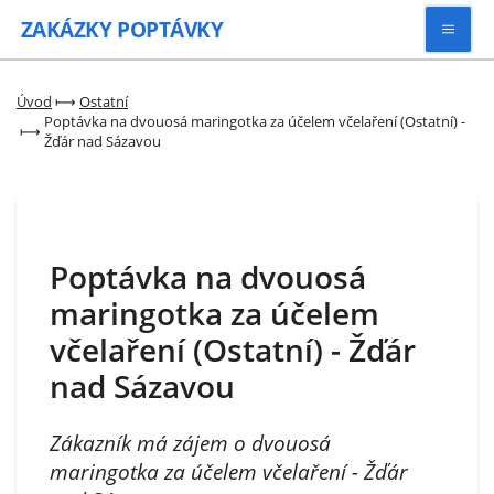
ZAKÁZKY
POPTÁVKY
Vyhledávat
Úvod
⟼
Ostatní
Poptávka na dvouosá maringotka za účelem včelaření (Ostatní) -
⟼
Žďár nad Sázavou
Všechny zakázky
Kategorie
Poptávka na dvouosá
Zaregistrovat se
maringotka za účelem
včelaření (Ostatní) - Žďár
nad Sázavou
Zákazník má zájem o dvouosá
maringotka za účelem včelaření - Žďár