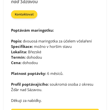
nad Sázavou
Kontaktovat
Poptávám maringotku:
Popis:
dvouosá maringotka za účelem včelaření
Specifikace:
možno v horším stavu
Lokalita:
Březské
Termín:
dohodou
Cena:
dohodou
Platnost poptávky:
6 měsíců.
Profil poptávajícího:
soukromá osoba z okresu
Žďár nad Sázavou.
Děkuji za nabídky.