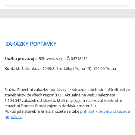
ZAKÁZKY
POPTÁVKY
Službu provozuje:
B2Invest, s.r.o.
IČ: 04718411
Kontakt:
Šafránkova 1243/3, Stodůlky (Praha 13), 155 00 Praha
Služba Stavební-zakázky-poptávky.cz sdružuje obchodní příležitosti ze
stavebnictví ze všech regionů ČR. Aktuálně na webu naleznete
1.104.547 zakázek od klientů, kteří mají zájem realizovat konkrétní
stavební činnost či mají zájem o dodávku materiálu.
Pokud jste stavební firma, můžete se také
přihlásit k odběru zakázek a
poptávek
.