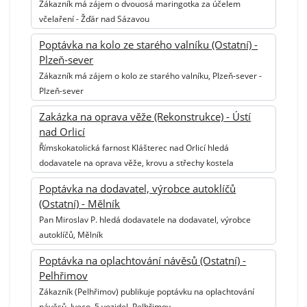
Zákazník má zájem o dvouosá maringotka za účelem
včelaření - Žďár nad Sázavou
Poptávka na kolo ze starého valníku (Ostatní) -
Plzeň-sever
Zákazník má zájem o kolo ze starého valníku, Plzeň-sever -
Plzeň-sever
Zakázka na oprava věže (Rekonstrukce) - Ústí
nad Orlicí
Římskokatolická farnost Klášterec nad Orlicí hledá
dodavatele na oprava věže, krovu a střechy kostela
Poptávka na dodavatel, výrobce autoklíčů
(Ostatní) - Mělník
Pan Miroslav P. hledá dodavatele na dodavatel, výrobce
autoklíčů, Mělník
Poptávka na oplachtování návěsů (Ostatní) -
Pelhřimov
Zákazník (Pelhřimov) publikuje poptávku na oplachtování
návěsů, Iveco, 5 vozidel, Pelhřimov