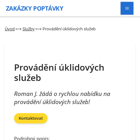
ZAKÁZKY
POPTÁVKY
Vyhledávat
Úvod
⟼
Služby
⟼
Provádění úklidových služeb
Všechny zakázky
Provádění úklidových
Kategorie
služeb
Zaregistrovat se
Roman J. žádá o rychlou nabídku na
provádění úklidových služeb!
Kontaktovat
Podrobný popis: