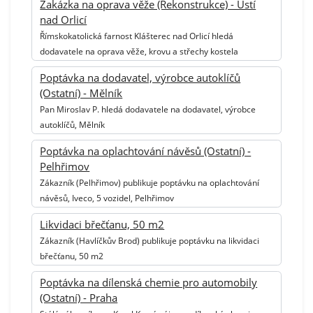
Zakázka na oprava věže (Rekonstrukce) - Ústí
nad Orlicí
Římskokatolická farnost Klášterec nad Orlicí hledá
dodavatele na oprava věže, krovu a střechy kostela
Poptávka na dodavatel, výrobce autoklíčů
(Ostatní) - Mělník
Pan Miroslav P. hledá dodavatele na dodavatel, výrobce
autoklíčů, Mělník
Poptávka na oplachtování návěsů (Ostatní) -
Pelhřimov
Zákazník (Pelhřimov) publikuje poptávku na oplachtování
návěsů, Iveco, 5 vozidel, Pelhřimov
Likvidaci břečťanu, 50 m2
Zákazník (Havlíčkův Brod) publikuje poptávku na likvidaci
břečťanu, 50 m2
Poptávka na dílenská chemie pro automobily
(Ostatní) - Praha