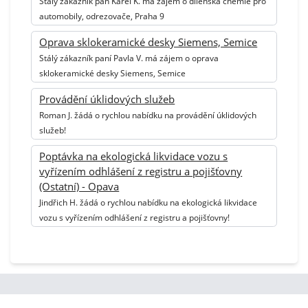
Stálý zákazník pan Karel K. má zájem o dílenská chemie pro
automobily, odrezovače, Praha 9
Oprava sklokeramické desky Siemens, Semice
Stálý zákazník paní Pavla V. má zájem o oprava
sklokeramické desky Siemens, Semice
Provádění úklidových služeb
Roman J. žádá o rychlou nabídku na provádění úklidových
služeb!
Poptávka na ekologická likvidace vozu s
vyřízením odhlášení z registru a pojišťovny
(Ostatní) - Opava
Jindřich H. žádá o rychlou nabídku na ekologická likvidace
vozu s vyřízením odhlášení z registru a pojišťovny!