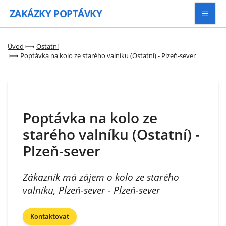
ZAKÁZKY
POPTÁVKY
Vyhledávat
Úvod
⟼
Ostatní
⟼
Poptávka na kolo ze starého valníku (Ostatní) - Plzeň-sever
Všechny zakázky
Kategorie
Poptávka na kolo ze
starého valníku (Ostatní) -
Zaregistrovat se
Plzeň-sever
Zákazník má zájem o kolo ze starého
valníku, Plzeň-sever - Plzeň-sever
Kontaktovat