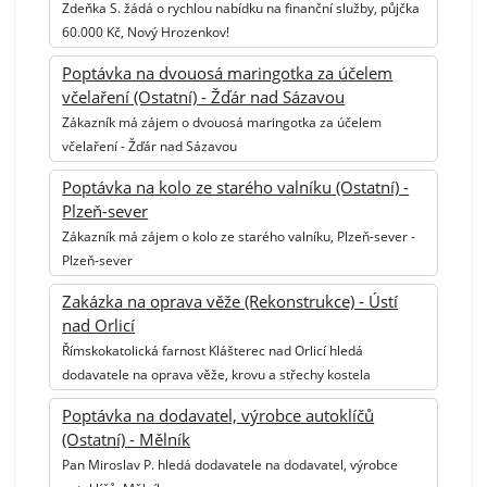
Zdeňka S. žádá o rychlou nabídku na finanční služby, půjčka
60.000 Kč, Nový Hrozenkov!
Poptávka na dvouosá maringotka za účelem
včelaření (Ostatní) - Žďár nad Sázavou
Zákazník má zájem o dvouosá maringotka za účelem
včelaření - Žďár nad Sázavou
Poptávka na kolo ze starého valníku (Ostatní) -
Plzeň-sever
Zákazník má zájem o kolo ze starého valníku, Plzeň-sever -
Plzeň-sever
Zakázka na oprava věže (Rekonstrukce) - Ústí
nad Orlicí
Římskokatolická farnost Klášterec nad Orlicí hledá
dodavatele na oprava věže, krovu a střechy kostela
Poptávka na dodavatel, výrobce autoklíčů
(Ostatní) - Mělník
Pan Miroslav P. hledá dodavatele na dodavatel, výrobce