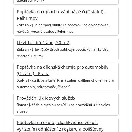
autoklíčů, Mělník
Poptávka na oplachtování návěsů (Ostatní) -
Pelhřimov
Zákazník (Pelhřimov) publikuje poptávku na oplachtování
návěsů, Iveco, 5 vozidel, Pelhřimov
Likvidaci břečťanu, 50 m2
Zákazník (Havlíčkův Brod) publikuje poptávku na likvidaci
břečťanu, 50 m2
Poptávka na dílenská chemie pro automobily
(Ostatní) - Praha
Stálý zákazník pan Karel K. má zájem o dílenská chemie pro
automobily, odrezovače, Praha 9
Provádění úklidových služeb
Roman J. žádá o rychlou nabídku na provádění úklidových
služeb!
Poptávka na ekologická likvidace vozu s
vyřízením odhlášení z registru a pojišťovny