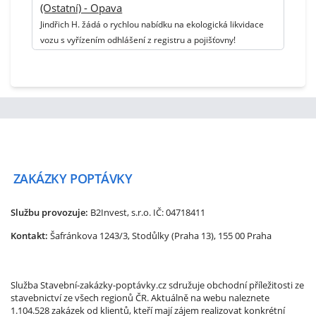
(Ostatní) - Opava
Jindřich H. žádá o rychlou nabídku na ekologická likvidace
vozu s vyřízením odhlášení z registru a pojišťovny!
ZAKÁZKY
POPTÁVKY
Službu provozuje:
B2Invest, s.r.o.
IČ: 04718411
Kontakt:
Šafránkova 1243/3, Stodůlky (Praha 13), 155 00 Praha
Služba Stavební-zakázky-poptávky.cz sdružuje obchodní příležitosti ze
stavebnictví ze všech regionů ČR. Aktuálně na webu naleznete
1.104.528 zakázek od klientů, kteří mají zájem realizovat konkrétní