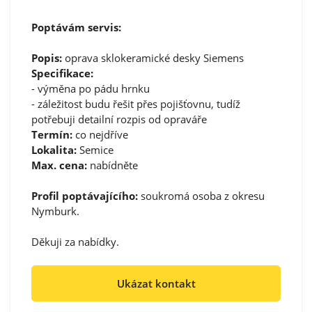
Poptávám servis:
Popis:
oprava sklokeramické desky Siemens
Specifikace:
- výměna po pádu hrnku
- záležitost budu řešit přes pojišťovnu, tudíž
potřebuji detailní rozpis od opraváře
Termín:
co nejdříve
Lokalita:
Semice
Max. cena:
nabídněte
Profil poptávajícího:
soukromá osoba z okresu
Nymburk.
Děkuji za nabídky.
Ukázat kontakt