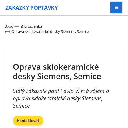
ZAKÁZKY
POPTÁVKY
Vyhledávat
Úvod
⟼
Bílá technika
⟼
Oprava sklokeramické desky Siemens, Semice
Všechny zakázky
Kategorie
Oprava sklokeramické
desky Siemens, Semice
Zaregistrovat se
Stálý zákazník paní Pavla V. má zájem o
oprava sklokeramické desky Siemens,
Semice
Kontaktovat