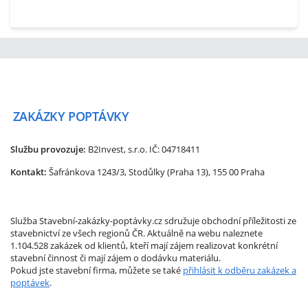
ZAKÁZKY
POPTÁVKY
Službu provozuje:
B2Invest, s.r.o.
IČ: 04718411
Kontakt:
Šafránkova 1243/3, Stodůlky (Praha 13), 155 00 Praha
Služba Stavební-zakázky-poptávky.cz sdružuje obchodní příležitosti ze
stavebnictví ze všech regionů ČR. Aktuálně na webu naleznete
1.104.528 zakázek od klientů, kteří mají zájem realizovat konkrétní
stavební činnost či mají zájem o dodávku materiálu.
Pokud jste stavební firma, můžete se také
přihlásit k odběru zakázek a
poptávek
.