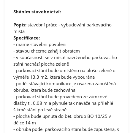
Sháním stavebnictví:
Popis:
stavební práce - vybudování parkovacího
místa
Specifikace:
- máme stavební povolení
- stavbu chceme zahájit obratem
- v současnosti se v místě navrženého parkovacího
stání nachází plocha zeleně
- parkovací stání bude umístěno na ploše zeleně o
výměře 13,3 m2, která bude vybourána
- podél stávající komunikace je osazena zapuštěná
obruba, která bude zachována
- parkovací stání bude provedeno ze zámkové
dlažby tl. 0,08 m a plynule tak naváže na přilehlé
šikmé stání po levé straně
- plocha bude upnuta do bet. obrub BO 10/25 v
délce 14 m
- obruba podél parkovacího stání bude zapuštěna, s