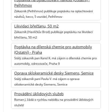
Pelhřimov
Zákazník (Pelhřimov) publikuje poptávku na oplachtování
návěsů, Iveco, 5 vozidel, Pelhřimov
Likvidaci břečťanu, 50 m2
Zákazník (Havlíčkův Brod) publikuje poptávku na likvidaci
břečťanu, 50 m2
Poptávka na dílenská chemie pro automobily
(Ostatní) - Praha
Stálý zákazník pan Karel K. má zájem o dílenská chemie pro
automobily, odrezovače, Praha 9
Oprava sklokeramické desky Siemens, Semice
Stálý zákazník paní Pavla V. má zájem o oprava
sklokeramické desky Siemens, Semice
Provádění úklidových služeb
Roman J. žádá o rychlou nabídku na provádění úklidových
služeb!