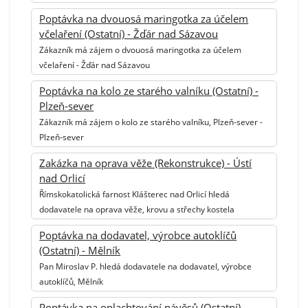
Poptávka na dvouosá maringotka za účelem
včelaření (Ostatní) - Žďár nad Sázavou
Zákazník má zájem o dvouosá maringotka za účelem
včelaření - Žďár nad Sázavou
Poptávka na kolo ze starého valníku (Ostatní) -
Plzeň-sever
Zákazník má zájem o kolo ze starého valníku, Plzeň-sever -
Plzeň-sever
Zakázka na oprava věže (Rekonstrukce) - Ústí
nad Orlicí
Římskokatolická farnost Klášterec nad Orlicí hledá
dodavatele na oprava věže, krovu a střechy kostela
Poptávka na dodavatel, výrobce autoklíčů
(Ostatní) - Mělník
Pan Miroslav P. hledá dodavatele na dodavatel, výrobce
autoklíčů, Mělník
Poptávka na oplachtování návěsů (Ostatní) -