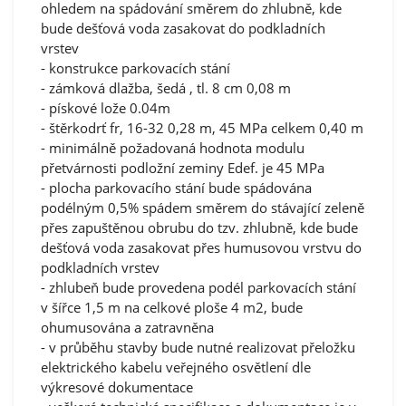
ohledem na spádování směrem do zhlubně, kde
bude dešťová voda zasakovat do podkladních
vrstev
- konstrukce parkovacích stání
- zámková dlažba, šedá , tl. 8 cm 0,08 m
- pískové lože 0.04m
- štěrkodrť fr, 16-32 0,28 m, 45 MPa celkem 0,40 m
- minimálně požadovaná hodnota modulu
přetvárnosti podložní zeminy Edef. je 45 MPa
- plocha parkovacího stání bude spádována
podélným 0,5% spádem směrem do stávající zeleně
přes zapuštěnou obrubu do tzv. zhlubně, kde bude
dešťová voda zasakovat přes humusovou vrstvu do
podkladních vrstev
- zhlubeň bude provedena podél parkovacích stání
v šířce 1,5 m na celkové ploše 4 m2, bude
ohumusována a zatravněna
- v průběhu stavby bude nutné realizovat přeložku
elektrického kabelu veřejného osvětlení dle
výkresové dokumentace