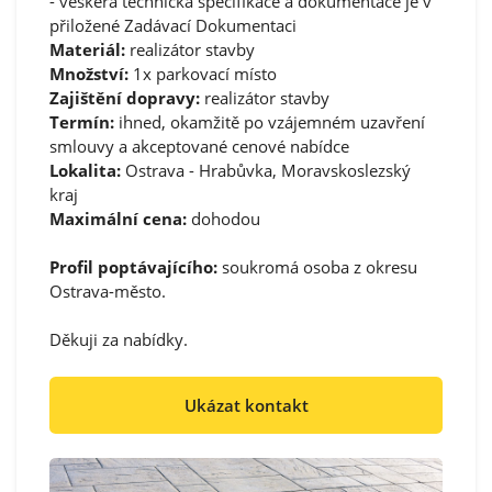
- veškerá technická specifikace a dokumentace je v
přiložené Zadávací Dokumentaci
Materiál:
realizátor stavby
Množství:
1x parkovací místo
Zajištění dopravy:
realizátor stavby
Termín:
ihned, okamžitě po vzájemném uzavření
smlouvy a akceptované cenové nabídce
Lokalita:
Ostrava - Hrabůvka, Moravskoslezský
kraj
Maximální cena:
dohodou
Profil poptávajícího:
soukromá osoba z okresu
Ostrava-město.
Děkuji za nabídky.
Ukázat kontakt