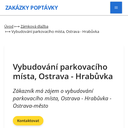
ZAKÁZKY
POPTÁVKY
Vyhledávat
Úvod
⟼
Zámková dlažba
⟼
Vybudování parkovacího místa, Ostrava - Hrabůvka
Všechny zakázky
Kategorie
Vybudování parkovacího
místa, Ostrava - Hrabůvka
Zaregistrovat se
Zákazník má zájem o vybudování
parkovacího místa, Ostrava - Hrabůvka -
Ostrava-město
Kontaktovat