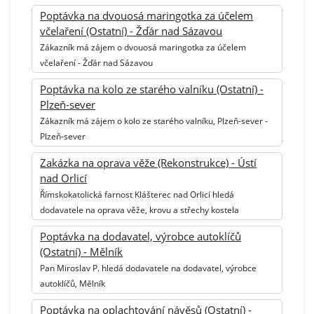
Poptávka na dvouosá maringotka za účelem
včelaření (Ostatní) - Žďár nad Sázavou
Zákazník má zájem o dvouosá maringotka za účelem
včelaření - Žďár nad Sázavou
Poptávka na kolo ze starého valníku (Ostatní) -
Plzeň-sever
Zákazník má zájem o kolo ze starého valníku, Plzeň-sever -
Plzeň-sever
Zakázka na oprava věže (Rekonstrukce) - Ústí
nad Orlicí
Římskokatolická farnost Klášterec nad Orlicí hledá
dodavatele na oprava věže, krovu a střechy kostela
Poptávka na dodavatel, výrobce autoklíčů
(Ostatní) - Mělník
Pan Miroslav P. hledá dodavatele na dodavatel, výrobce
autoklíčů, Mělník
Poptávka na oplachtování návěsů (Ostatní) -