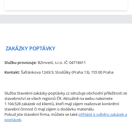
ZAKÁZKY
POPTÁVKY
Službu provozuje:
B2Invest, s.r.o.
IČ: 04718411
Kontakt:
Šafránkova 1243/3, Stodůlky (Praha 13), 155 00 Praha
Služba Stavební-zakázky-poptávky.cz sdružuje obchodní příležitosti ze
stavebnictví ze všech regionů ČR. Aktuálně na webu naleznete
1.104.528 zakázek od klientů, kteří mají zájem realizovat konkrétní
stavební činnost či mají zájem o dodávku materiálu.
Pokud jste stavební firma, můžete se také
přihlásit k odběru zakázek a
poptávek
.