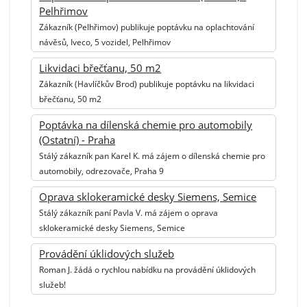
Pelhřimov
Zákazník (Pelhřimov) publikuje poptávku na oplachtování
návěsů, Iveco, 5 vozidel, Pelhřimov
Likvidaci břečťanu, 50 m2
Zákazník (Havlíčkův Brod) publikuje poptávku na likvidaci
břečťanu, 50 m2
Poptávka na dílenská chemie pro automobily
(Ostatní) - Praha
Stálý zákazník pan Karel K. má zájem o dílenská chemie pro
automobily, odrezovače, Praha 9
Oprava sklokeramické desky Siemens, Semice
Stálý zákazník paní Pavla V. má zájem o oprava
sklokeramické desky Siemens, Semice
Provádění úklidových služeb
Roman J. žádá o rychlou nabídku na provádění úklidových
služeb!