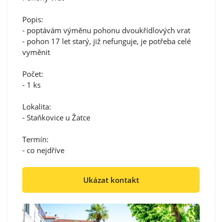
Popis:
- poptávám výměnu pohonu dvoukřídlových vrat
- pohon 17 let starý, již nefunguje, je potřeba celé
vyměnit
Počet:
- 1 ks
Lokalita:
- Staňkovice u Žatce
Termín:
- co nejdříve
Ukázat kontakt