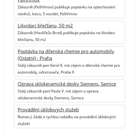
Zákazník (Pelhřimov) publikuje poptávku na oplachtování
návěsů, Iveco, 5 vozidel, Pelhřimov
Likvidaci břečťanu, 50 m2
Zákazník (Havlíčkův Brod) publikuje poptávku na likvidaci
břečťanu, 50 m2
Poptávka na dílenská chemie pro automobily
(Ostatní) - Praha
Stálý zákazník pan Karel K. má zájem o dílenská chemie pro
automobily, odrezovače, Praha 9
Oprava sklokeramické desky Siemens, Semice
Stálý zákazník paní Pavla V. má zájem o oprava
sklokeramické desky Siemens, Semice
Provádění úklidových služeb
Roman J. žádá o rychlou nabídku na provádění úklidových
služeb!