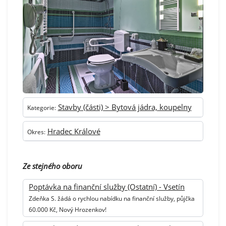
Stavby (části) > Bytová jádra, koupelny
Kategorie:
Hradec Králové
Okres:
Ze stejného oboru
Poptávka na finanční služby (Ostatní) - Vsetín
Zdeňka S. žádá o rychlou nabídku na finanční služby, půjčka
60.000 Kč, Nový Hrozenkov!