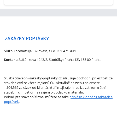
ZAKÁZKY
POPTÁVKY
Službu provozuje:
B2Invest, s.r.o.
IČ: 04718411
Kontakt:
Šafránkova 1243/3, Stodůlky (Praha 13), 155 00 Praha
Služba Stavební-zakázky-poptávky.cz sdružuje obchodní příležitosti ze
stavebnictví ze všech regionů ČR. Aktuálně na webu naleznete
1.104.562 zakázek od klientů, kteří mají zájem realizovat konkrétní
stavební činnost či mají zájem o dodávku materiálu.
Pokud jste stavební firma, můžete se také
přihlásit k odběru zakázek a
poptávek
.