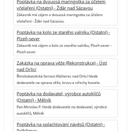
Poptávka na dvouosá maringotka za účelem
včelaření (Ostatní) - Žďár nad Sázavou
Zákazník má zájem o dvouosá maringotka za účelem
včelaření - Žďár nad Sázavou
Poptávka na kolo ze starého valníku (Ostatní) -
Plzeň-sever
Zákazník má zájem o kolo ze starého valníku, Plzeň-sever -
Plzeň-sever
Zakázka na oprava věže (Rekonstrukce) - Ústí
nad Orlicí
Římskokatolická farnost Klášterec nad Orlicí hledá
dodavatele na oprava věže, krovu a střechy kostela
Poptávka na dodavatel, výrobce autoklíčů
(Ostatní) - Mělník
Pan Miroslav P. hledá dodavatele na dodavatel, výrobce
autoklíčů, Mělník
Poptávka na oplachtování návěsů (Ostatní) -
Pelhřimov