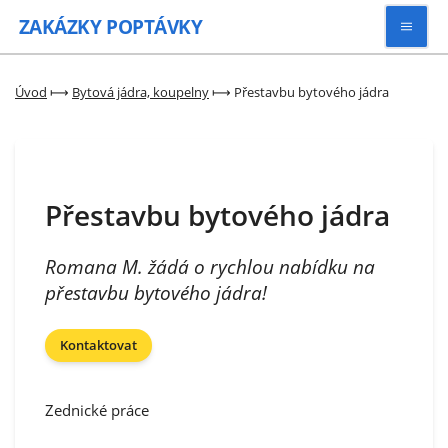
ZAKÁZKY
POPTÁVKY
Vyhledávat
Úvod
⟼
Bytová jádra, koupelny
⟼
Přestavbu bytového jádra
Všechny zakázky
Přestavbu bytového jádra
Kategorie
Romana M. žádá o rychlou nabídku na
Zaregistrovat se
přestavbu bytového jádra!
Kontaktovat
Zednické práce