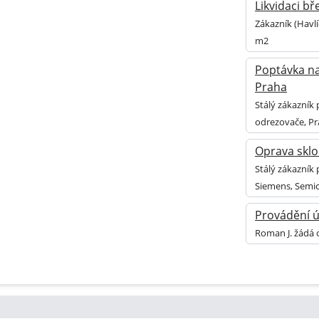
Likvidaci b
Zákazník (Havlí
m2
Poptávka na
Praha
Stálý zákazník
odrezovače, Pr
Oprava sklo
Stálý zákazník
Siemens, Semi
Provádění ú
Roman J. žádá 