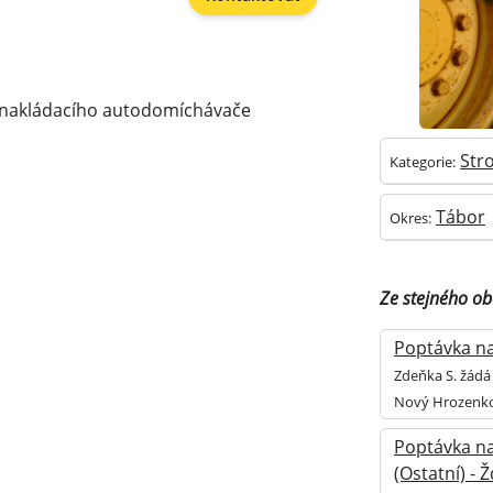
onakládacího autodomíchávače
Stro
Kategorie:
Tábor
Okres:
Ze stejného o
Poptávka na 
Zdeňka S. žádá 
Nový Hrozenk
Poptávka na
(Ostatní) -