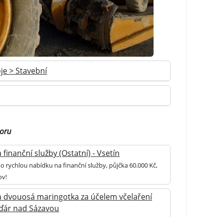
je > Stavební
boru
finanční služby (Ostatní) - Vsetín
o rychlou nabídku na finanční služby, půjčka 60.000 Kč,
ov!
 dvouosá maringotka za účelem včelaření
 Žďár nad Sázavou