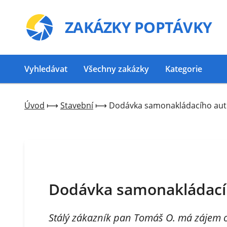
ZAKÁZKY
POPTÁVKY
Vyhledávat
Všechny zakázky
Kategorie
Úvod
⟼
Stavební
⟼
Dodávka samonakládacího au
Dodávka samonakládací
Stálý zákazník pan Tomáš O. má zájem 