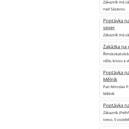
Zákazník má zá
nad Sázavou
Poptávka na 
sever
Zákazník má záj
Zakázka na o
Římskokatolick
věže, krovu a s
Poptávka na
Mělník
Pan Miroslav P
Mělník
Poptávka na
Zákazník (Pelh
Iveco, 5 vozide