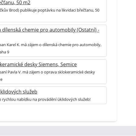
řečťanu, 50 m2
čkův Brod) publikuje poptávku na likvidaci břečťanu, 50
 dílenská chemie pro automobily (Ostatní) -
 pan Karel K. má zájem o dílenská chemie pro automobily,
aha 9
keramické desky Siemens, Semice
 paní Pavla V. má zájem o oprava sklokeramické desky
ce
klidových služeb
o rychlou nabídku na provádění úklidových služeb!