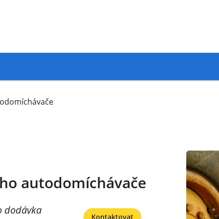
todomíchávače
ho autodomíchávače
o dodávka
Kontaktovat