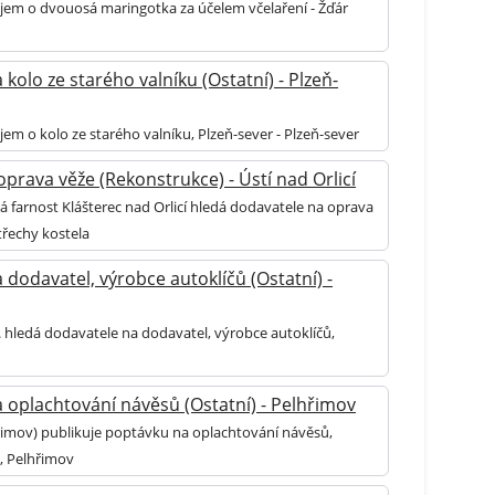
jem o dvouosá maringotka za účelem včelaření - Žďár
kolo ze starého valníku (Ostatní) - Plzeň-
em o kolo ze starého valníku, Plzeň-sever - Plzeň-sever
prava věže (Rekonstrukce) - Ústí nad Orlicí
á farnost Klášterec nad Orlicí hledá dodavatele na oprava
třechy kostela
 dodavatel, výrobce autoklíčů (Ostatní) -
. hledá dodavatele na dodavatel, výrobce autoklíčů,
 oplachtování návěsů (Ostatní) - Pelhřimov
řimov) publikuje poptávku na oplachtování návěsů,
l, Pelhřimov