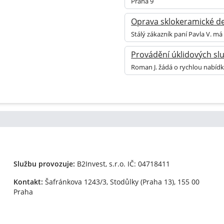
Praha 9
Oprava sklokeramické d
Stálý zákazník paní Pavla V. m
Provádění úklidových sl
Roman J. žádá o rychlou nabídk
Službu provozuje:
B2Invest, s.r.o.
IČ: 04718411
Kontakt:
Šafránkova 1243/3, Stodůlky (Praha 13), 155 00
Praha