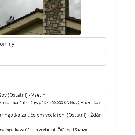
 Komíny
by (Ostatní) - Vsetín
ku na finanční služby, půjčka 60.000 Kč, Nový Hrozenkov!
ingotka za účelem včelaření (Ostatní) - Žďár
aringotka za účelem včelaření - Žďár nad Sázavou