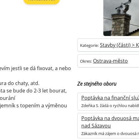
Stavby (části) >
Kategorie:
Ostrava-město
Okres:
vím jestli se dá fixovat, a nebo
ura do chaty, atd.
Ze stejného oboru
ta se bude do 2-3 let bourat,
Poptávka na finanční služ
bourání
 nájemník s topením a výměnou
Zdeňka S. žádá o rychlou nabíd
Poptávka na dvouosá mar
nad Sázavou
Zákazník má zájem o dvouosá m