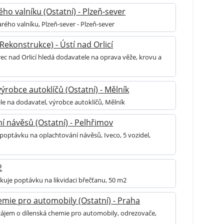
ho valníku (Ostatní) - Plzeň-sever
rého valníku, Plzeň-sever - Plzeň-sever
Rekonstrukce) - Ústí nad Orlicí
ec nad Orlicí hledá dodavatele na oprava věže, krovu a
ýrobce autoklíčů (Ostatní) - Mělník
le na dodavatel, výrobce autoklíčů, Mělník
í návěsů (Ostatní) - Pelhřimov
 poptávku na oplachtování návěsů, Iveco, 5 vozidel,
2
ikuje poptávku na likvidaci břečťanu, 50 m2
emie pro automobily (Ostatní) - Praha
 zájem o dílenská chemie pro automobily, odrezovače,