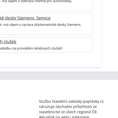
 K. má zájem o dílenská chemie pro automobily,
ké desky Siemens, Semice
a V. má zájem o oprava sklokeramické desky Siemens,
h služeb
nabídku na provádění úklidových služeb!
Služba Stavební-zakázky-poptávky.cz
sdružuje obchodní příležitosti ze
stavebnictví ze všech regionů ČR.
Aktuálně na webu naleznete