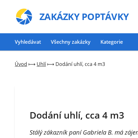
ZAKÁZKY
POPTÁVKY
Vyhledávat
Všechny zakázky
Kategorie
Úvod
⟼
Uhlí
⟼
Dodání uhlí, cca 4 m3
Dodání uhlí, cca 4 m3
Stálý zákazník paní Gabriela B. má záje