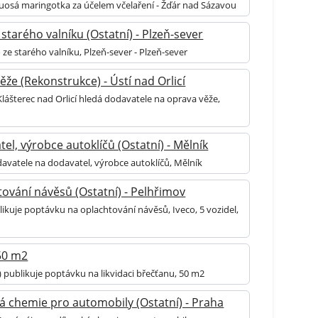
uosá maringotka za účelem včelaření - Žďár nad Sázavou
starého valníku (Ostatní) - Plzeň-sever
ze starého valníku, Plzeň-sever - Plzeň-sever
že (Rekonstrukce) - Ústí nad Orlicí
lášterec nad Orlicí hledá dodavatele na oprava věže,
l, výrobce autoklíčů (Ostatní) - Mělník
davatele na dodavatel, výrobce autoklíčů, Mělník
ování návěsů (Ostatní) - Pelhřimov
ikuje poptávku na oplachtování návěsů, Iveco, 5 vozidel,
 50 m2
 publikuje poptávku na likvidaci břečťanu, 50 m2
á chemie pro automobily (Ostatní) - Praha