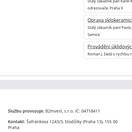
Stálý zákazník pan Karel
odrezovače, Praha 9
Oprava sklokeramic
Stálý zákazník paní Pavl
Semice
Provádění úklidovýc
Roman J. žádá o rychlou 
Službu provozuje:
B2Invest, s.r.o.
IČ: 04718411
Kontakt:
Šafránkova 1243/3, Stodůlky (Praha 13), 155 00
Praha