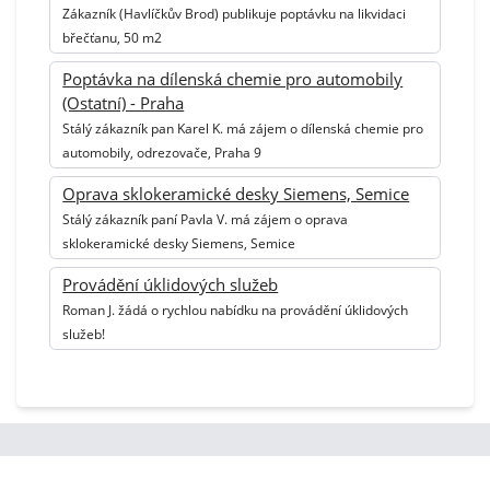
Zákazník (Havlíčkův Brod) publikuje poptávku na likvidaci
břečťanu, 50 m2
Poptávka na dílenská chemie pro automobily
(Ostatní) - Praha
Stálý zákazník pan Karel K. má zájem o dílenská chemie pro
automobily, odrezovače, Praha 9
Oprava sklokeramické desky Siemens, Semice
Stálý zákazník paní Pavla V. má zájem o oprava
sklokeramické desky Siemens, Semice
Provádění úklidových služeb
Roman J. žádá o rychlou nabídku na provádění úklidových
služeb!