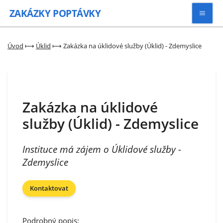
ZAKÁZKY
POPTÁVKY
Vyhledávat
Úvod
⟼
Úklid
⟼
Zakázka na úklidové služby (Úklid) - Zdemyslice
Všechny zakázky
Zakázka na úklidové
Kategorie
služby (Úklid) - Zdemyslice
Zaregistrovat se
Instituce má zájem o Úklidové služby -
Zdemyslice
Kontaktovat
Podrobný popis: