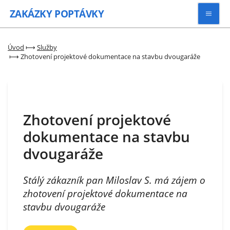
ZAKÁZKY
POPTÁVKY
Vyhledávat
Úvod
⟼
Služby
⟼
Zhotovení projektové dokumentace na stavbu dvougaráže
Všechny zakázky
Kategorie
Zhotovení projektové
dokumentace na stavbu
Zaregistrovat se
dvougaráže
Stálý zákazník pan Miloslav S. má zájem o
zhotovení projektové dokumentace na
stavbu dvougaráže