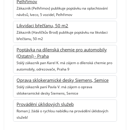
Pelhřimov
Zákazník (Pelhřimov) publikuje poptávku na oplachtování
návěsů, Iveco, 5 vozidel, Pelhřimov
Likvidaci břečťanu, 50 m2
Zákazník (Havlíčkův Brod) publikuje poptávku na likvidaci
břečťanu, 50 m2
Poptávka na dílenská chemie pro automobily
(Ostatní) - Praha
Stálý zákazník pan Karel K. má zájem o dílenská chemie pro
automobily, odrezovače, Praha 9
Oprava sklokeramické desky Siemens, Semice
Stálý zákazník paní Pavla V. má zájem o oprava
sklokeramické desky Siemens, Semice
Provádění úklidových služeb
Roman J. žádá o rychlou nabídku na provádění úklidových
služeb!