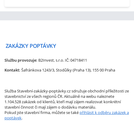
ZAKÁZKY
POPTÁVKY
Službu provozuje:
B2Invest, s.r.o.
IČ: 04718411
Kontakt:
Šafránkova 1243/3, Stodůlky (Praha 13), 155 00 Praha
Služba Stavební-zakázky-poptávky.cz sdružuje obchodní příležitosti ze
stavebnictví ze všech regionů ČR. Aktuálně na webu naleznete
1.104.528 zakázek od klientů, kteří mají zájem realizovat konkrétní
stavební činnost či mají zájem o dodávku materiálu.
Pokud jste stavební firma, můžete se také
přihlásit k odběru zakázek a
poptávek
.